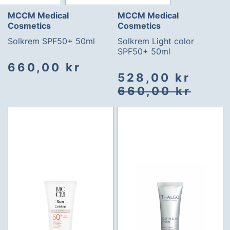
MCCM Medical
MCCM Medical
Cosmetics
Cosmetics
Solkrem SPF50+ 50ml
Solkrem Light color
SPF50+ 50ml
660,00 kr
Spesialpris
Vanlig
528,00 kr
pris
660,00 kr