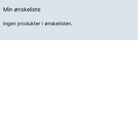
Min ønskeliste
Ingen produkter i ønskelisten.
Få nyheter og tilbud på e-post
SEND