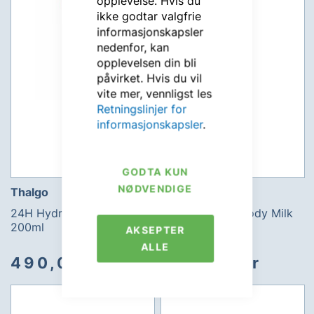
opplevelse. Hvis du
ikke godtar valgfrie
informasjonskapsler
nedenfor, kan
opplevelsen din bli
påvirket. Hvis du vil
vite mer, vennligst les
Retningslinjer for
informasjonskapsler
.
GODTA KUN
NØDVENDIGE
Thalgo
Thalgo
24H Hydrating Body Milk
24h Hydrating Body Milk
200ml
400ml
AKSEPTER
ALLE
490,00 kr
498,00 kr