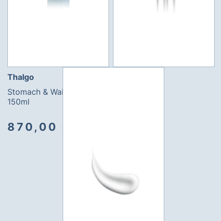
Thalgo
Stomach & Waist Sculptor
150ml
870,00 kr