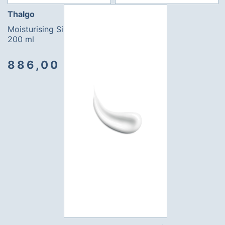
Thalgo
Moisturising Silky Balm
200 ml
886,00 kr