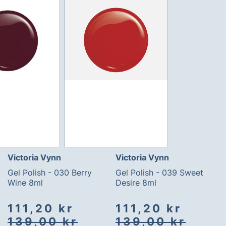
Victoria Vynn
Victoria Vynn
Gel Polish - 030 Berry
Gel Polish - 039 Sweet
Wine 8ml
Desire 8ml
Spesialpris
Vanlig
Spesialpris
Vanlig
111,20 kr
111,20 kr
pris
pris
139,00 kr
139,00 kr