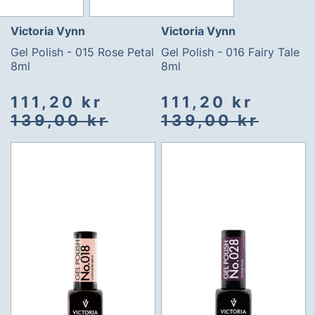
Victoria Vynn
Victoria Vynn
Gel Polish - 015 Rose Petal
Gel Polish - 016 Fairy Tale
8ml
8ml
Spesialpris
Vanlig
Spesialpris
Vanlig
111,20 kr
111,20 kr
pris
pris
139,00 kr
139,00 kr