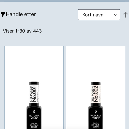
Handle etter
Viser
1
-
30
av
443