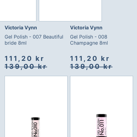
Victoria Vynn
Victoria Vynn
Gel Polish - 007 Beautiful
Gel Polish - 008
bride 8ml
Champagne 8ml
Spesialpris
Vanlig
Spesialpris
Vanlig
111,20 kr
111,20 kr
pris
pris
139,00 kr
139,00 kr