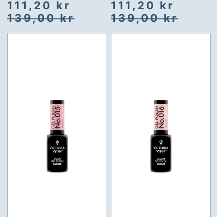
Spesialpris
Vanlig
Spesialpris
Vanlig
111,20 kr
111,20 kr
pris
pris
139,00 kr
139,00 kr