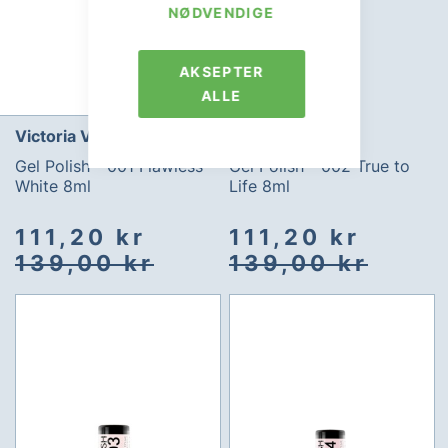
NØDVENDIGE
AKSEPTER
ALLE
Victoria Vynn
Victoria Vynn
Gel Polish - 001 Flawless
Gel Polish - 002 True to
White 8ml
Life 8ml
Spesialpris
Vanlig
Spesialpris
Vanlig
111,20 kr
111,20 kr
pris
pris
139,00 kr
139,00 kr