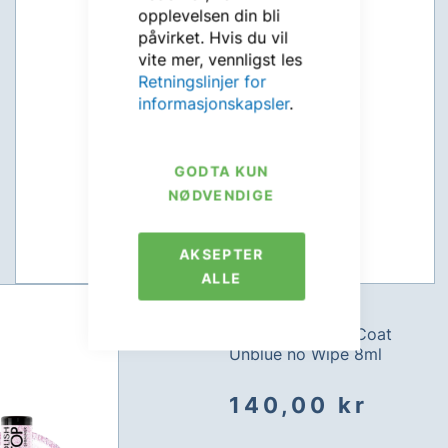
opplevelsen din bli
påvirket. Hvis du vil
vite mer, vennligst les
Retningslinjer for
informasjonskapsler
.
GODTA KUN
NØDVENDIGE
AKSEPTER
ALLE
Victoria Vynn
Gel Polish - Top Coat
Unblue no Wipe 8ml
140,00 kr